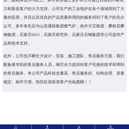
倍，能耗降低30%以上。多年来东城工业炉本公司通过自身的不断努
力和新老客户的大力支持。公司生产的工业电炉在各个领域得到了大
量的应用，并且以其优良的产品质量和周到的服务得到了客户的充分
认可。多年来先后为山东通裕集团燃气炉，焦作天宝集团，攀枝花攀
钢集团，石家庄6411，石家庄研究所，石家庄石钢集团等公司提供产
品和技术支持。
此外，公司也不断壮大设计，安装，施工团队，售后服务方面，我们
配备着专职的售后服务人员，竭尽全力提供给客户完善的技术和周到
的售后服务。本公司产品科技含量高、售后服务好、结构合理、质量
稳定、操作方便。热忱欢迎新老客户光临惠顾！！




首页
地址
电话
添加微信